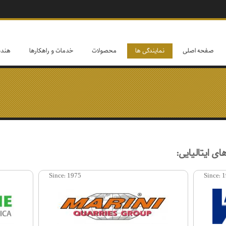
صفحه اصلی
نمايندگی ها
محصولات
خدمات و راهكارها
هندب
ی ايتاليايی:
Since:
Since:
1975
1