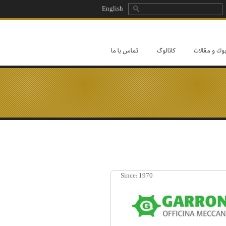
بیاب
English
فرم جستجو
وك و مقالات
كاتالوگ
تماس با ما
Since:
1970